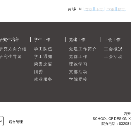
共5条 1/1
首页
上页
下页
尾页
研究生培养
学生工作
党建工作
工会工作
研究方向介绍
学工队伍
党建工作简介
工会概况
研究生导师
学工通知
党群工作
工会活动
荣誉之窗
理论学习
团委
支部活动
就业服务
学院党校
西安
SCHOOL OF DESIGN,X
后台管理
院办电话：83208